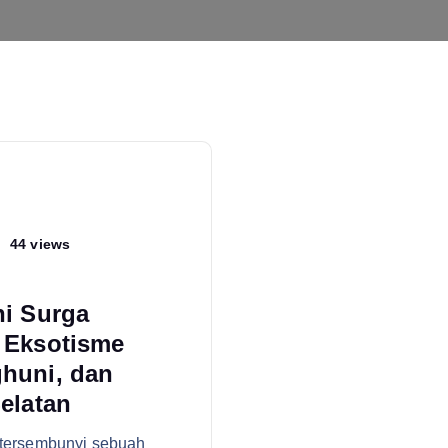
44 views
hi Surga
 Eksotisme
huni, dan
elatan
 tersembunyi sebuah