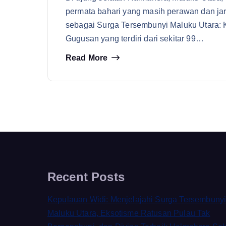
permata bahari yang masih perawan dan jara
sebagai Surga Tersembunyi Maluku Utara: 
Gugusan yang terdiri dari sekitar 99…
Read More
Recent Posts
Kepulauan Widi: Menjelajahi Surga Tersembuny
Maluku Utara, Eksotisme Ratusan Pulau Tak