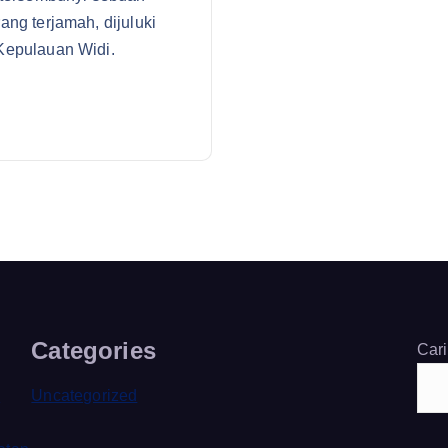
ng terjamah, dijuluki
Kepulauan Widi.
Categories
Cari
i
Uncategorized