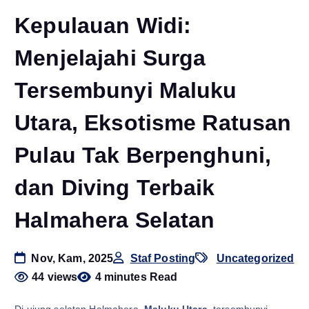
Kepulauan Widi:
Menjelajahi Surga
Tersembunyi Maluku
Utara, Eksotisme Ratusan
Pulau Tak Berpenghuni,
dan Diving Terbaik
Halmahera Selatan
Nov, Kam, 2025
Staf Posting
Uncategorized
44 views
4 minutes Read
Di ujung selatan Halmahera,
Maluku Utara
, tersembunyi