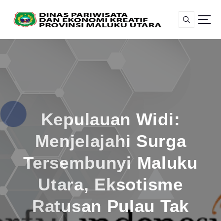
S
k
i
p
t
o
c
o
n
t
Kepulauan Widi:
e
n
Menjelajahi Surga
t
Tersembunyi Maluku
Utara, Eksotisme
Ratusan Pulau Tak