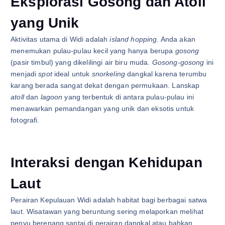
Eksplorasi Gosong dan Atoll
yang Unik
Aktivitas utama di Widi adalah
island hopping
. Anda akan
menemukan pulau-pulau kecil yang hanya berupa
gosong
(pasir timbul) yang dikelilingi air biru muda.
Gosong-gosong
ini
menjadi
spot
ideal untuk
snorkeling
dangkal karena terumbu
karang berada sangat dekat dengan permukaan. Lanskap
atoll
dan
lagoon
yang terbentuk di antara pulau-pulau ini
menawarkan pemandangan yang unik dan eksotis untuk
fotografi.
Interaksi dengan Kehidupan
Laut
Perairan Kepulauan Widi adalah habitat bagi berbagai satwa
laut. Wisatawan yang beruntung sering melaporkan melihat
penyu berenang santai di perairan dangkal atau bahkan